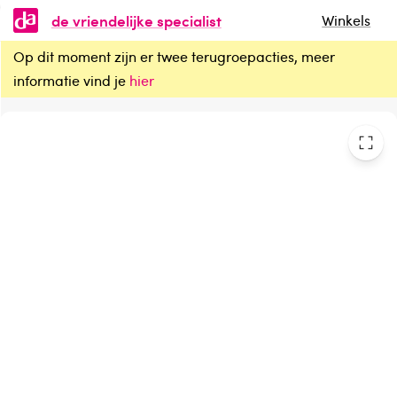
de vriendelijke specialist
Winkels
Op dit moment zijn er twee terugroepacties, meer
Aia* Delay gel
informatie vind je
hier