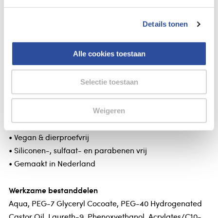
Gegevens
Details tonen
Aia* Delay gel
Aia* Delay gel
Alle cookies toestaan
De gel voelt verfrissend aan en het licht verkoelende
Selectie toestaan
effect kan helpen bij het uitstellen van het hoogtepunt.
Het product trek snel in de huid en heeft een
verzorgende werking.
Weigeren
• 91% natuurlijk
• Vegan & dierproefvrij
• Siliconen-, sulfaat- en parabenen vrij
• Gemaakt in Nederland
Werkzame bestanddelen
Aqua, PEG-7 Glyceryl Cocoate, PEG-40 Hydrogenated
Castor Oil, Laureth-9, Phenoxyethanol, Acrylates/C10-