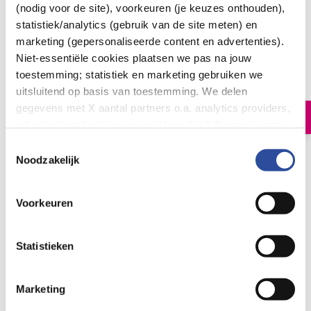
(nodig voor de site), voorkeuren (je keuzes onthouden),
statistiek/analytics (gebruik van de site meten) en
Aia* Delay gel
marketing (gepersonaliseerde content en advertenties).
Niet-essentiële cookies plaatsen we pas na jouw
22
.
95
30.00
toestemming; statistiek en marketing gebruiken we
Milliliter
uitsluitend op basis van toestemming. We delen
gegevens met X aantal partners o.a. analytics providers,
In winkelmand
advertentienetwerken en social mediaplatforms; in onze
Cookie-verklaring
vind je de volledige lijst van partijen
Toestemmingsselectie
en de bewaartermijnen per categorie. Je kunt je keuze op
Noodzakelijk
Let op: niet alle producten zijn verkrijgbaar in onze winkels
elk moment wijzigen of intrekken via
Cookie-
instellingen
. Meer informatie over onze
Bestelling af te halen in
300+ winkels
Voorkeuren
gegevensverwerking staat in de
Privacyverklaring
.
Gratis verzending vanaf 49.-
Voor 21u besteld,
morgen in huis
*
Statistieken
Aia*
Bekijk alles van:
Marketing