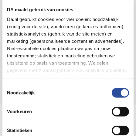
Voor 21u besteld,
binnen 2 dagen in huis
*
DA maakt gebruik van cookies
8.6 uit
4.106 reviews
Da.nl gebruikt cookies voor vier doelen: noodzakelijk
(nodig voor de site), voorkeuren (je keuzes onthouden),
Over DA
statistiek/analytics (gebruik van de site meten) en
Klantenservice
marketing (gepersonaliseerde content en advertenties).
Niet-essentiële cookies plaatsen we pas na jouw
Assortiment
toestemming; statistiek en marketing gebruiken we
uitsluitend op basis van toestemming. We delen
DA
Volg
op:
gegevens met X aantal partners o.a. analytics providers,
advertentienetwerken en social mediaplatforms; in onze
Cookie-verklaring
vind je de volledige lijst van partijen
Toestemmingsselectie
en de bewaartermijnen per categorie. Je kunt je keuze op
Noodzakelijk
elk moment wijzigen of intrekken via
Cookie-
instellingen
. Meer informatie over onze
Voorkeuren
Online aanbieder medicijnen
gegevensverwerking staat in de
Privacyverklaring
.
⁠Controleer welke medicijnen onze
webshop mag verkopen.
Statistieken