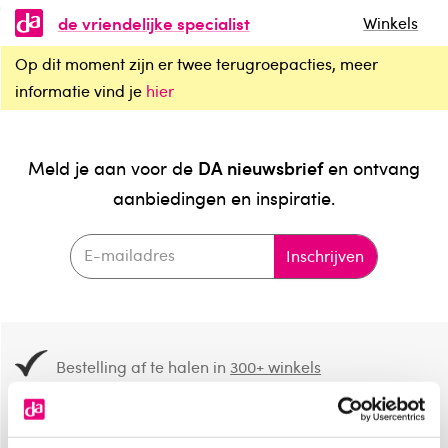
de vriendelijke specialist
Winkels
Op dit moment zijn er twee terugroepacties, meer
informatie vind je
hier
DA nieuwsbrief
Meld je aan voor de
en ontvang
aanbiedingen en inspiratie.
Inschrijven
Bestelling af te halen in
300+ winkels
Gratis verzending vanaf 49.-