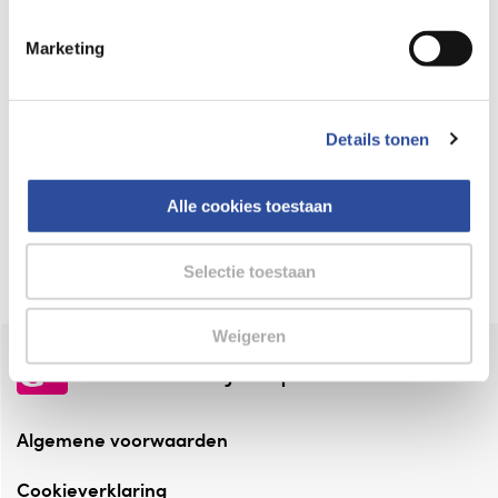
Keurmerk Zelfzorg Online
Marketing
⁠Verantwoorde zorg, ⁠ook online.
Winkelen met zekerheid
Details tonen
⁠Deze webshop is aangesloten ⁠bij
Thuiswinkelwaarborg.
Alle cookies toestaan
Altijd onze folder bij de hand
Check onze folders ⁠bij AlleFolders.
Selectie toestaan
Weigeren
de vriendelijke specialist
Algemene voorwaarden
Cookieverklaring