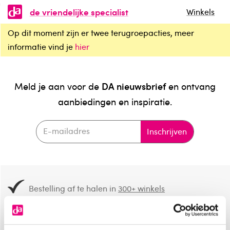
de vriendelijke specialist
Winkels
Op dit moment zijn er twee terugroepacties, meer
informatie vind je
hier
DA nieuwsbrief
Meld je aan voor de
en ontvang
aanbiedingen en inspiratie.
Inschrijven
Bestelling af te halen in
300+ winkels
Gratis verzending vanaf 49.-