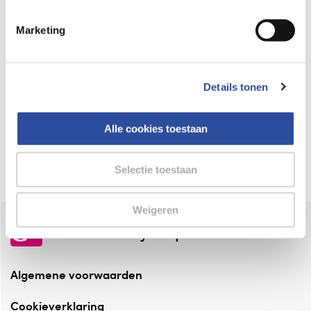
Keurmerk Zelfzorg Online
Marketing
⁠Verantwoorde zorg, ⁠ook online.
Winkelen met zekerheid
Details tonen
⁠Deze webshop is aangesloten ⁠bij
Thuiswinkelwaarborg.
Alle cookies toestaan
Altijd onze folder bij de hand
Check onze folders ⁠bij AlleFolders.
Selectie toestaan
Weigeren
de vriendelijke specialist
Algemene voorwaarden
Cookieverklaring