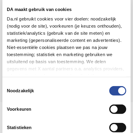
Voor 21u besteld,
binnen 2 dagen in huis
*
DA maakt gebruik van cookies
8.6 uit
4.106 reviews
Da.nl gebruikt cookies voor vier doelen: noodzakelijk
(nodig voor de site), voorkeuren (je keuzes onthouden),
Over DA
statistiek/analytics (gebruik van de site meten) en
Klantenservice
marketing (gepersonaliseerde content en advertenties).
Niet-essentiële cookies plaatsen we pas na jouw
Assortiment
toestemming; statistiek en marketing gebruiken we
uitsluitend op basis van toestemming. We delen
DA
Volg
op:
gegevens met X aantal partners o.a. analytics providers,
advertentienetwerken en social mediaplatforms; in onze
Cookie-verklaring
vind je de volledige lijst van partijen
Toestemmingsselectie
en de bewaartermijnen per categorie. Je kunt je keuze op
Noodzakelijk
elk moment wijzigen of intrekken via
Cookie-
instellingen
. Meer informatie over onze
Voorkeuren
Online aanbieder medicijnen
gegevensverwerking staat in de
Privacyverklaring
.
⁠Controleer welke medicijnen onze
webshop mag verkopen.
Statistieken