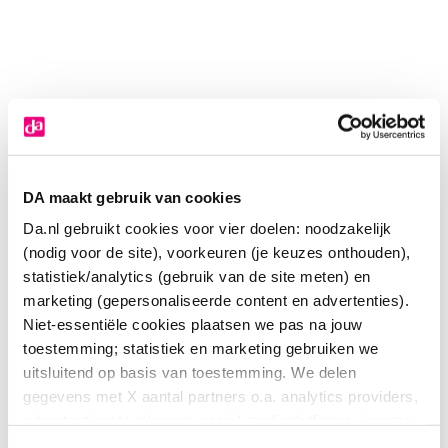
DA maakt gebruik van cookies
Da.nl gebruikt cookies voor vier doelen: noodzakelijk
(nodig voor de site), voorkeuren (je keuzes onthouden),
statistiek/analytics (gebruik van de site meten) en
marketing (gepersonaliseerde content en advertenties).
Niet-essentiële cookies plaatsen we pas na jouw
toestemming; statistiek en marketing gebruiken we
A Vogel Neusspray bijholte eerste symptomen
uitsluitend op basis van toestemming. We delen
gegevens met X aantal partners o.a. analytics providers,
11
.
99
20.00
advertentienetwerken en social mediaplatforms; in onze
Milliliter
Cookie-verklaring
vind je de volledige lijst van partijen