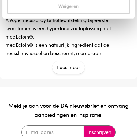
A Vogel Neusspray bijholteontsteking, eerste
Weigeren
symptomen.
A.Vogel neusspray bijholteontsteking bij eerste
symptomen is een hypertone zoutoplossing met
medEctoin®.
medEctoin® is een natuurlijk ingrediënt dat de
neusslijmvliescellen beschermt, membraan-
stabiliserend is en ontstekingen vermindert.
Lees meer
Deze neusspray voorkomt en behandelt bijholte
ontsteking, opent de neus en sinussen, en verlicht
symptomen zoals niezen, jeuk en korstvorming.
Gebruik
DA nieuwsbrief
Meld je aan voor de
en ontvang
A.Vogel neusspray bijholteontsteking bij eerste
aanbiedingen en inspiratie.
symptomen is een neusspray voor de preventie en
behandeling van de symptomen van ontstekingen van
Inschrijven
het neusslijmvlies en de bijholten.