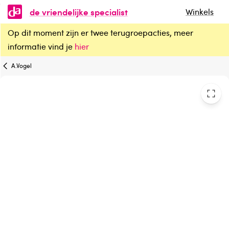
de vriendelijke specialist
Winkels
Op dit moment zijn er twee terugroepacties, meer
A Vogel Neusspray bijholte eerste symptomen
informatie vind je
hier
A.Vogel