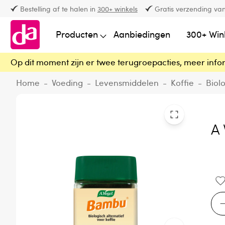
Bestelling af te halen in
300+ winkels
Gratis verzending van
Producten
Aanbiedingen
300+ Win
Op dit moment zijn er twee terugroepacties, meer info
Home
-
Voeding
-
Levensmiddelen
-
Koffie
-
Biol
A 