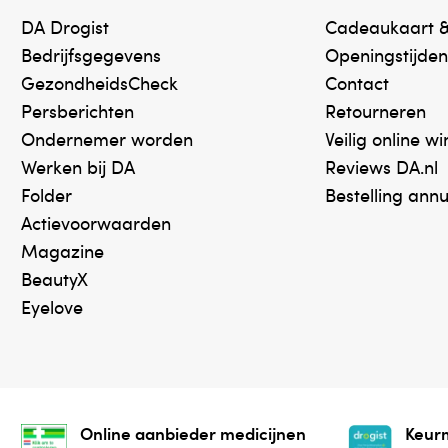
DA Drogist
Cadeaukaart 
Bedrijfsgegevens
Openingstijden
GezondheidsCheck
Contact
Persberichten
Retourneren
Ondernemer worden
Veilig online w
Werken bij DA
Reviews DA.nl
Folder
Bestelling ann
Actievoorwaarden
Magazine
BeautyX
Eyelove
Online aanbieder medicijnen
Keurm