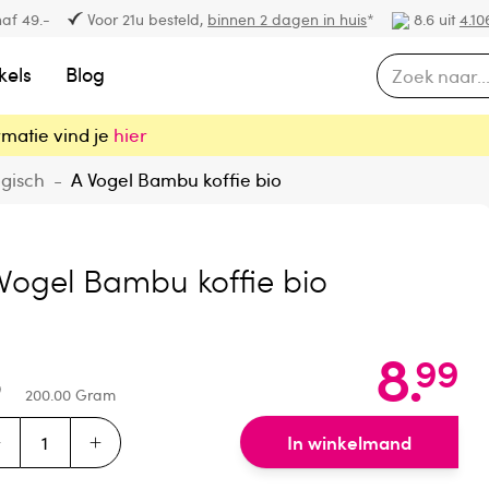
af 49.-
Voor 21u besteld,
binnen 2 dagen in huis
*
8.6 uit
4.10
kels
Blog
rmatie vind je
hier
ogisch
-
A Vogel Bambu koffie bio
Vogel Bambu koffie bio
8
.
99
200.00
Gram
In winkelmand