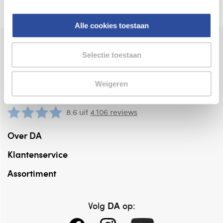
Alle cookies toestaan
Bestelling af te halen in
300+ winkels
Selectie toestaan
Gratis verzending vanaf 49.-
Weigeren
Voor 21u besteld,
binnen 2 dagen in huis
*
8.6 uit
4.106 reviews
Over DA
Klantenservice
Assortiment
DA
Volg
op: