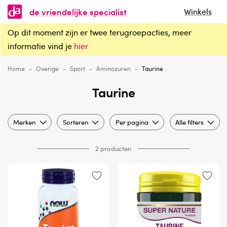
de vriendelijke specialist
Winkels
Op dit moment zijn er twee terugroepacties, meer
Taurine
informatie vind je
hier
Home
-
Overige
-
Sport
-
Aminozuren
-
Taurine
Taurine
Merken
Sorteren
Per pagina
Alle filters
2 producten