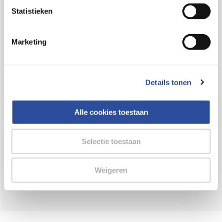
Bestelling af te halen in
300+ winkels
Statistieken
Gratis verzending vanaf 49.-
Marketing
Voor 21u besteld,
binnen 2 dagen in huis
*
8.6 uit
4.106 reviews
Details tonen
Over DA
Klantenservice
Alle cookies toestaan
Assortiment
Selectie toestaan
DA
Volg
op:
Weigeren