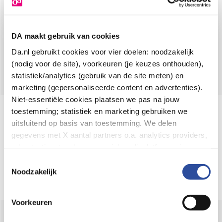
DA maakt gebruik van cookies
Hoe dan?
Da.nl gebruikt cookies voor vier doelen: noodzakelijk
Zontips voor je kleintje
(nodig voor de site), voorkeuren (je keuzes onthouden),
statistiek/analytics (gebruik van de site meten) en
marketing (gepersonaliseerde content en advertenties).
Niet-essentiële cookies plaatsen we pas na jouw
toestemming; statistiek en marketing gebruiken we
DA nieuwsbrief
Meld je aan voor de
en ontvang
uitsluitend op basis van toestemming. We delen
gegevens met X aantal partners o.a. analytics providers,
aanbiedingen en inspiratie.
advertentienetwerken en social mediaplatforms; in onze
Cookie-verklaring
vind je de volledige lijst van partijen
Toestemmingsselectie
Inschrijven
en de bewaartermijnen per categorie. Je kunt je keuze op
Noodzakelijk
elk moment wijzigen of intrekken via
Cookie-
instellingen
. Meer informatie over onze
Voorkeuren
gegevensverwerking staat in de
Privacyverklaring
.