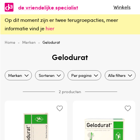
de vriendelijke specialist
Winkels
Op dit moment zijn er twee terugroepacties, meer
Gelodurat
informatie vind je
hier
Home
-
Merken
-
Gelodurat
Gelodurat
Merken
Sorteren
Per pagina
Alle filters
2 producten