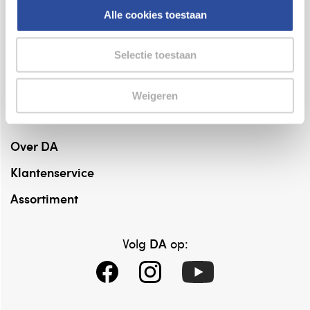
Alle cookies toestaan
Bestelling af te halen in
300+ winkels
Gratis verzending vanaf 49.-
Selectie toestaan
Voor 21u besteld,
binnen 2 dagen in huis
*
Weigeren
8.6 uit
4.106 reviews
Over DA
Klantenservice
Assortiment
DA
Volg
op: