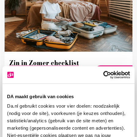
Zin in Zomer checklist
Lees de blog
DA maakt gebruik van cookies
Hoe dan?
Da.nl gebruikt cookies voor vier doelen: noodzakelijk
Wat je moet weten over zweten
(nodig voor de site), voorkeuren (je keuzes onthouden),
statistiek/analytics (gebruik van de site meten) en
marketing (gepersonaliseerde content en advertenties).
Niet-essentiële cookies plaatsen we pas na jouw