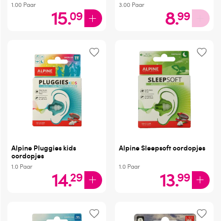
1.00
Paar
3.00
Paar
15
.
8
.
09
99
Alpine Pluggies kids
Alpine Sleepsoft oordopjes
oordopjes
1.0
Paar
1.0
Paar
14
.
13
.
29
99