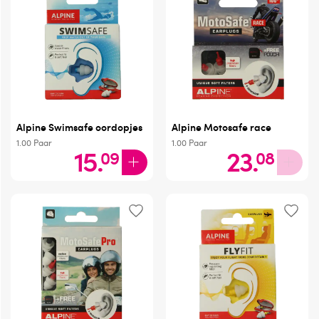
Alpine Swimsafe oordopjes
Alpine Motosafe race
1.00
Paar
1.00
Paar
15
.
23
.
09
08