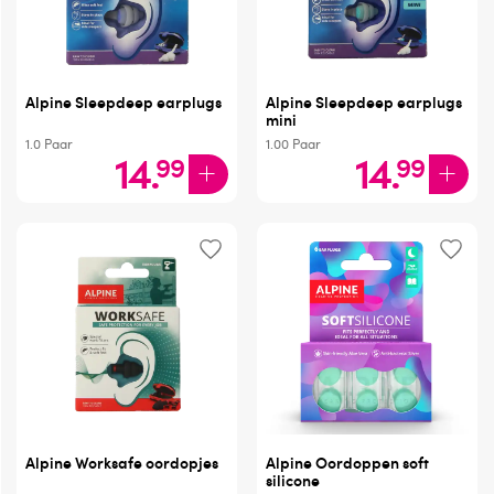
Alpine Sleepdeep earplugs
Alpine Sleepdeep earplugs
mini
1.0
Paar
1.00
Paar
14
.
14
.
99
99
Alpine Worksafe oordopjes
Alpine Oordoppen soft
silicone