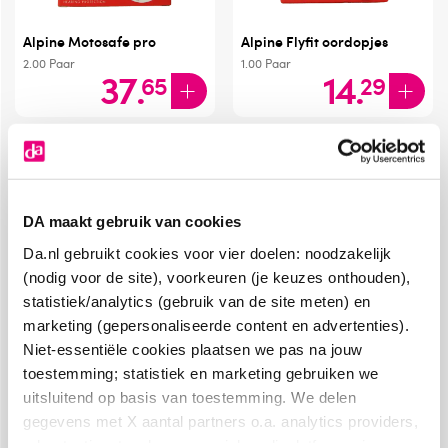
Alpine Motosafe pro
Alpine Flyfit oordopjes
2.00
Paar
1.00
Paar
37
.
14
.
65
29
DA maakt gebruik van cookies
Da.nl gebruikt cookies voor vier doelen: noodzakelijk
(nodig voor de site), voorkeuren (je keuzes onthouden),
statistiek/analytics (gebruik van de site meten) en
marketing (gepersonaliseerde content en advertenties).
Niet-essentiële cookies plaatsen we pas na jouw
Alpine Partyplug pro
Alpine Partyplug
transparant
transparant
toestemming; statistiek en marketing gebruiken we
1.0
Paar
1.00
Paar
uitsluitend op basis van toestemming. We delen
22
.
14
.
99
99
gegevens met X aantal partners o.a. analytics providers,
advertentienetwerken en social mediaplatforms; in onze