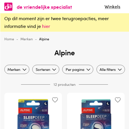
de vriendelijke specialist
Winkels
Op dit moment zijn er twee terugroepacties, meer
Alpine
informatie vind je
hier
Home
-
Merken
-
Alpine
Alpine
Merken
Sorteren
Per pagina
Alle filters
12 producten