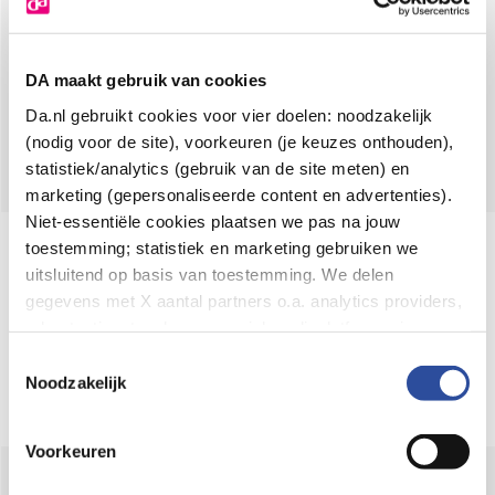
DA maakt gebruik van cookies
Hoe dan?
Da.nl gebruikt cookies voor vier doelen: noodzakelijk
Zontips voor je kleintje
(nodig voor de site), voorkeuren (je keuzes onthouden),
statistiek/analytics (gebruik van de site meten) en
marketing (gepersonaliseerde content en advertenties).
Niet-essentiële cookies plaatsen we pas na jouw
toestemming; statistiek en marketing gebruiken we
DA nieuwsbrief
Meld je aan voor de
en ontvang
uitsluitend op basis van toestemming. We delen
gegevens met X aantal partners o.a. analytics providers,
aanbiedingen en inspiratie.
advertentienetwerken en social mediaplatforms; in onze
Cookie-verklaring
vind je de volledige lijst van partijen
Toestemmingsselectie
Inschrijven
en de bewaartermijnen per categorie. Je kunt je keuze op
Noodzakelijk
elk moment wijzigen of intrekken via
Cookie-
instellingen
. Meer informatie over onze
Voorkeuren
gegevensverwerking staat in de
Privacyverklaring
.