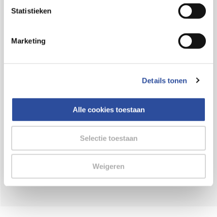
Bestelling af te halen in
300+ winkels
Statistieken
Gratis verzending vanaf 49.-
Marketing
Voor 21u besteld,
binnen 2 dagen in huis
*
8.6 uit
4.106 reviews
Details tonen
Over DA
Klantenservice
Alle cookies toestaan
Assortiment
Selectie toestaan
DA
Volg
op:
Weigeren