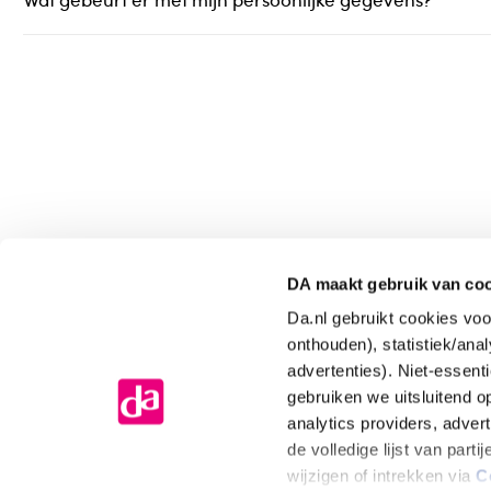
DA maakt gebruik van co
Kom langs voor persoonlijk advies
t
Da.nl gebruikt cookies voo
onthouden), statistiek/ana
advertenties). Niet-essent
gebruiken we uitsluitend 
analytics providers, adver
de volledige lijst van par
wijzigen of intrekken via
C