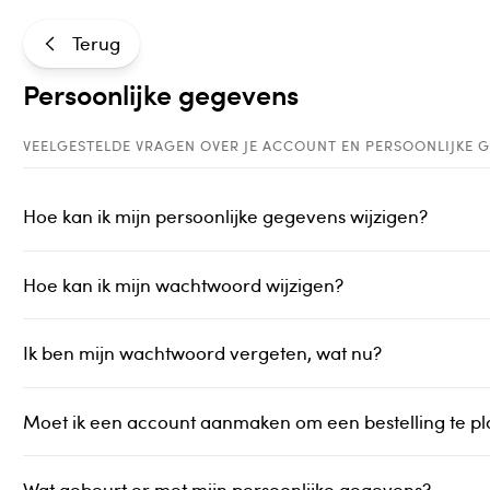
Bestelling af te halen in
300+ winkels
Gratis verzending van
Persoonlijke geg
Terug
Producten
Aanbiedingen
300+ Win
Persoonlijke gegevens
Op dit moment zijn er twee terugroepacties, meer info
VEELGESTELDE VRAGEN OVER JE ACCOUNT EN PERSOONLIJKE 
Hoe kan ik mijn persoonlijke gegevens wijzigen?
Hoe kan ik mijn wachtwoord wijzigen?
Ik ben mijn wachtwoord vergeten, wat nu?
Moet ik een account aanmaken om een bestelling te pl
Wat gebeurt er met mijn persoonlijke gegevens?