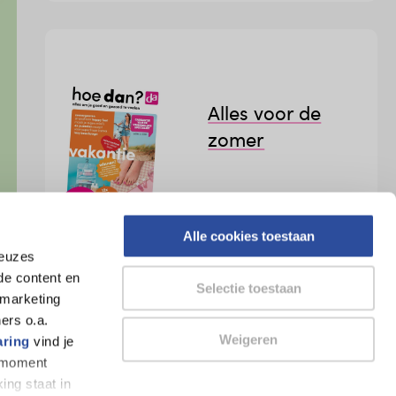
Alles voor de
zomer
Alle cookies toestaan
Lees meer
r
keuzes
de content en
Selectie toestaan
 marketing
ers o.a.
Weigeren
aring
vind je
k moment
ing staat in